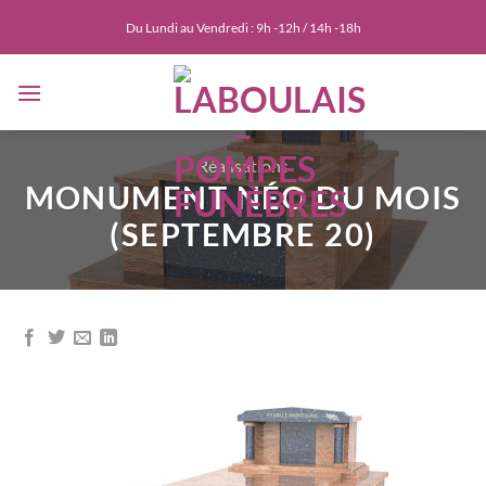
Passer
Du Lundi au Vendredi : 9h -12h / 14h -18h
au
contenu
Réalisations
MONUMENT NÉO DU MOIS
(SEPTEMBRE 20)