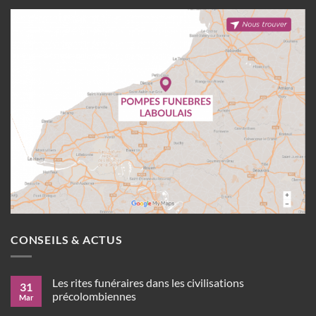
CONSEILS & ACTUS
Les rites funéraires dans les civilisations
31
précolombiennes
Mar
Aucun