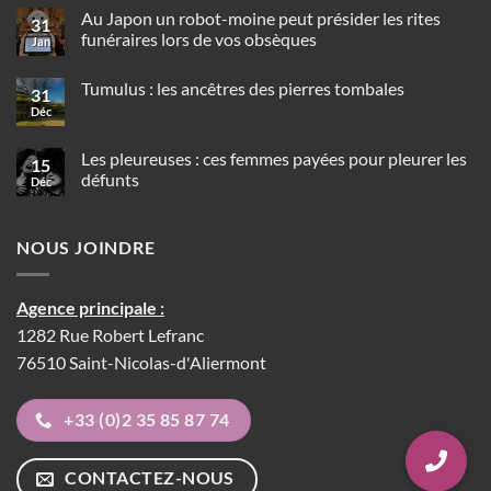
commentaire
Au Japon un robot-moine peut présider les rites
sur
31
Les
funéraires lors de vos obsèques
Jan
rites
funéraires
Aucun
dans
commentaire
Tumulus : les ancêtres des pierres tombales
sur
les
31
Au
civilisations
Déc
Aucun
Japon
précolombiennes
commentaire
un
sur
robot-
Tumulus
Les pleureuses : ces femmes payées pour pleurer les
moine
15
:
peut
défunts
Déc
les
présider
ancêtres
Aucun
les
des
commentaire
rites
pierres
sur
funéraires
tombales
NOUS JOINDRE
Les
lors
pleureuses
de
:
vos
ces
obsèques
femmes
Agence principale :
payées
pour
1282 Rue Robert Lefranc
pleurer
les
76510 Saint-Nicolas-d'Aliermont
défunts
+33 (0)2 35 85 87 74
CONTACTEZ-NOUS