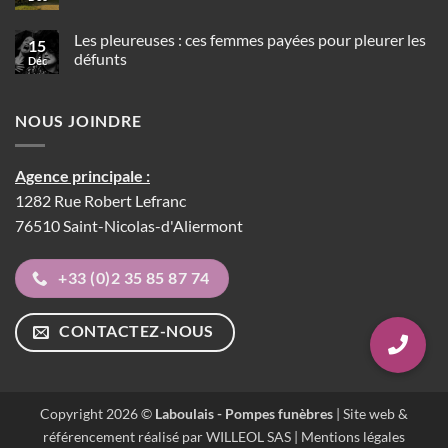
Japon
précolombiennes
commentaire
un
sur
robot-
Tumulus
Les pleureuses : ces femmes payées pour pleurer les
moine
15
:
peut
défunts
Déc
les
présider
ancêtres
Aucun
les
des
commentaire
rites
pierres
sur
funéraires
tombales
NOUS JOINDRE
Les
lors
pleureuses
de
:
vos
ces
obsèques
femmes
Agence principale :
payées
pour
1282 Rue Robert Lefranc
pleurer
les
76510 Saint-Nicolas-d'Aliermont
défunts
+33 (0)2 35 85 87 74
CONTACTEZ-NOUS
Copyright 2026 ©
Laboulais - Pompes funèbres
| Site web &
référencement réalisé par WILLEOL SAS |
Mentions légales