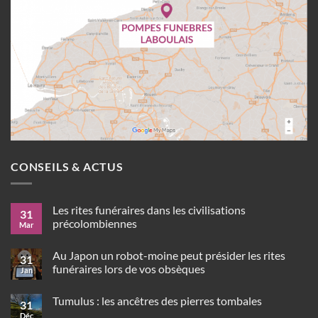
CONSEILS & ACTUS
Les rites funéraires dans les civilisations
31
précolombiennes
Mar
Aucun
commentaire
Au Japon un robot-moine peut présider les rites
sur
31
Les
funéraires lors de vos obsèques
Jan
rites
funéraires
Aucun
dans
commentaire
Tumulus : les ancêtres des pierres tombales
sur
les
31
Au
civilisations
Déc
Aucun