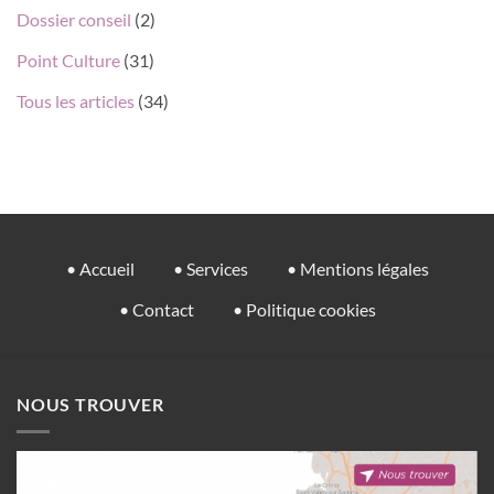
Dossier conseil
(2)
Point Culture
(31)
Tous les articles
(34)
• Accueil
• Services
• Mentions légales
• Contact
• Politique cookies
NOUS TROUVER