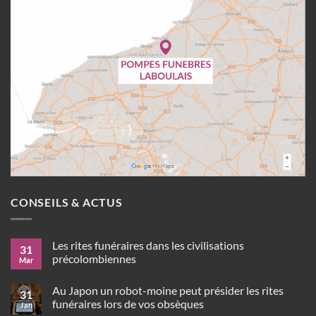
CONSEILS & ACTUS
Les rites funéraires dans les civilisations
31
précolombiennes
Mar
Aucun
commentaire
Au Japon un robot-moine peut présider les rites
sur
31
Les
funéraires lors de vos obsèques
Jan
rites