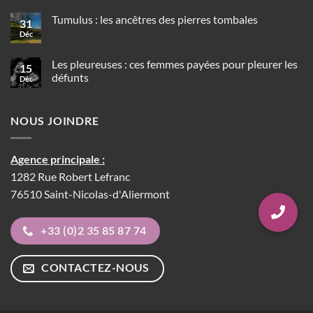
funéraires
Aucun
dans
commentaire
Tumulus : les ancêtres des pierres tombales
sur
les
31
Au
civilisations
Déc
Aucun
Japon
précolombiennes
commentaire
un
sur
robot-
Tumulus
Les pleureuses : ces femmes payées pour pleurer les
moine
15
:
peut
défunts
Déc
les
présider
ancêtres
Aucun
les
des
commentaire
rites
pierres
sur
funéraires
tombales
NOUS JOINDRE
Les
lors
pleureuses
de
:
vos
ces
obsèques
femmes
Agence principale :
payées
pour
1282 Rue Robert Lefranc
pleurer
les
76510 Saint-Nicolas-d'Aliermont
défunts
+33 (0)2 35 85 87 74
CONTACTEZ-NOUS