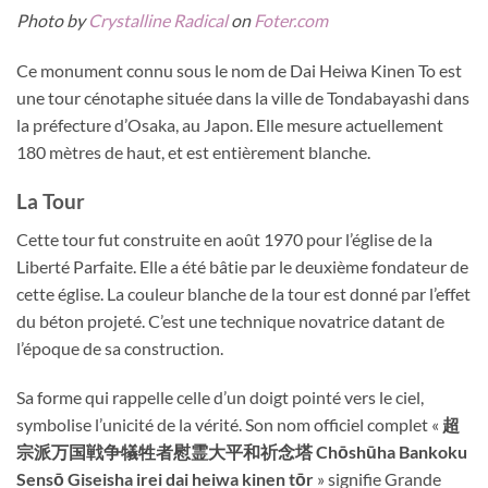
Photo by
Crystalline Radical
on
Foter.com
Ce monument connu sous le nom de Dai Heiwa Kinen To est
une tour cénotaphe située dans la ville de Tondabayashi dans
la préfecture d’Osaka, au Japon. Elle mesure actuellement
180 mètres de haut, et est entièrement blanche.
La Tour
Cette tour fut construite en août 1970 pour l’église de la
Liberté Parfaite. Elle a été bâtie par le deuxième fondateur de
cette église. La couleur blanche de la tour est donné par l’effet
du béton projeté. C’est une technique novatrice datant de
l’époque de sa construction.
Sa forme qui rappelle celle d’un doigt pointé vers le ciel,
symbolise l’unicité de la vérité. Son nom officiel complet «
超
宗派万国戦争犠牲者慰霊大平和祈念塔 Chōshūha Bankoku
Sensō Giseisha irei dai heiwa kinen tōr
» signifie Grande