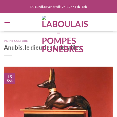
Passer
Du Lundi au Vendredi : 9h -12h / 14h -18h
au
contenu
POINT CULTURE
Anubis, le dieu des funérailles
15
Oct