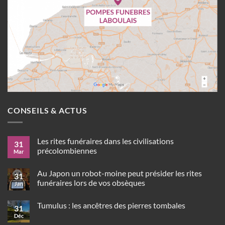
CONSEILS & ACTUS
Les rites funéraires dans les civilisations
31
précolombiennes
Mar
Aucun
commentaire
Au Japon un robot-moine peut présider les rites
sur
31
Les
funéraires lors de vos obsèques
Jan
rites
funéraires
Aucun
dans
commentaire
Tumulus : les ancêtres des pierres tombales
sur
les
31
Au
civilisations
Déc
Aucun
Japon
précolombiennes
commentaire