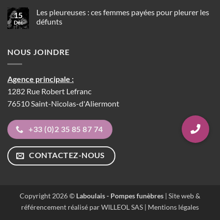
un
sur
robot-
Tumulus
Les pleureuses : ces femmes payées pour pleurer les
moine
15
:
peut
défunts
Déc
les
présider
ancêtres
Aucun
les
des
commentaire
rites
pierres
sur
funéraires
tombales
NOUS JOINDRE
Les
lors
pleureuses
de
:
vos
ces
obsèques
femmes
Agence principale :
payées
pour
1282 Rue Robert Lefranc
pleurer
les
76510 Saint-Nicolas-d'Aliermont
défunts
+33 (0)2 35 85 87 74
CONTACTEZ-NOUS
Copyright 2026 ©
Laboulais - Pompes funèbres
| Site web &
référencement réalisé par WILLEOL SAS |
Mentions légales